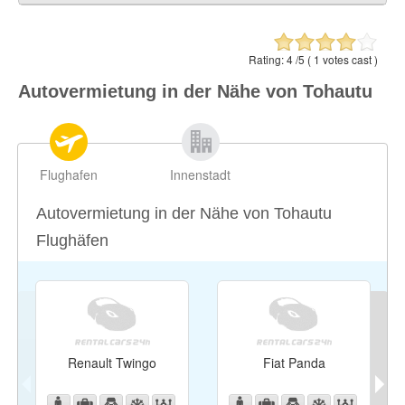
Taunoa
2.19 ml / 3.53 km
Taravao (Afaahiti)
2.19 ml / 3.53 km
Rating:
4
/5 (
1
votes cast )
Vairão (Vairao)
3.18 ml / 5.12 km
Autovermietung in der Nähe von Tohautu
Fa'aone (Faaone)
5.86 ml / 9.43 km
Teahupoo
6.63 ml / 10.67 km
Flughafen
Innenstadt
Autovermietung in der Nähe von Tohautu
Flughäfen
Renault Twingo
Fiat Panda