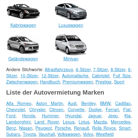
Kabriowagen
Luxuswagen
Geländewagen
Minivan
Andere Stichworte:
Allradfahrzeug
,
6-Sitzer
,
7-Sitzer
,
8-Sitzer
,
9-
Sitzer
,
10-Sitzer
,
12-Sitzer
,
Automatische
,
Cabriolet
,
Full Size
,
Zwischenwagen
,
Handbuch
,
Premiumwagen
,
Prestige
,
Sport
Liste der Autovermietung Marken
Alfa Romeo
,
Aston Martin
,
Audi
,
Bentley
,
BMW
,
Cadillac
,
Chevrolet
,
Chrysler
,
Citroen
,
Corvette
,
Dodge
,
Ferrari
,
Fiat
,
Ford
,
Honda
,
Hummer
,
Hyundai
,
Jaguar
,
Jeep
,
Kia
,
Lamborghini
,
Land Rover
,
Lexus
,
Lotus
,
Mazda
,
Mercedes-
Benz
,
Nissan
,
Peugeot
,
Porsche
,
Renault
,
Rolls Royce
,
Smart
,
Subaru
,
Toyota
,
Vauxhall
,
Volkswagen
,
Volvo
,
Westfield