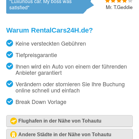
Luxurious car. My boss was
Mr. T.Geddie
satisfied
Warum RentalCars24H.de?
Keine versteckten Gebühren
Tiefpreisgarantie
Ihnen wird ein Auto von einem der führenden
Anbieter garantiert
Verändern oder stornieren Sie Ihre Buchung
online schnell und einfach
Break Down Vorlage
Flughafen in der Nähe von Tohautu
Papeete - Flughafen [PPT]
Andere Städte in der Nähe von Tohautu