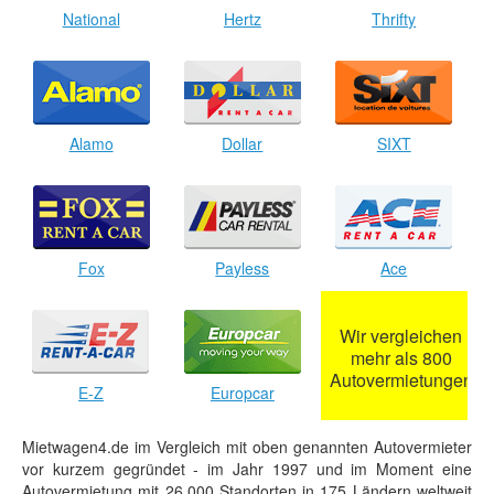
National
Hertz
Thrifty
Alamo
Dollar
SIXT
Fox
Payless
Ace
Wir vergleichen
mehr als 800
Autovermietungen
E-Z
Europcar
Mietwagen4.de im Vergleich mit oben genannten Autovermieter
vor kurzem gegründet - im Jahr 1997 und im Moment eine
Autovermietung mit 26.000 Standorten in 175 Ländern weltweit